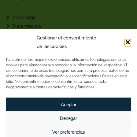
Tecnología
Tratamientos
Contacto
Gestionar el consentimiento
AGC Fisioterapia
de las cookies
Para ofrecer las mejores experiencias, utilizamos tecnologías como las
cookies para almacenar y/o acceder a la información del dispositivo. El
consentimiento de estas tecnologías nos permitirá procesar datos como
el comportamiento de navegación o las identificaciones únicas en este
sitio. No consentir o retirar el consentimiento, puede afectar
negativamente a ciertas características y funciones.
Aceptar
Denegar
Ver preferencias