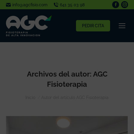
info@agcfisio.com
641 35 03 98
PEDIR CITA
Archivos del autor:
AGC
Fisioterapia
Estás aquí:
Inicio
Autor del artículo AGC Fisioterapia