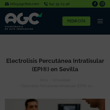
info@agcfisio.com
641 35 03 98
PEDIR CITA
Electrolisis Percutánea Intratisular
(EPI®) en Sevilla
Estás aquí:
Inicio
Actualidad
Electrolisis Percutánea Intratisular (EPI®) en…