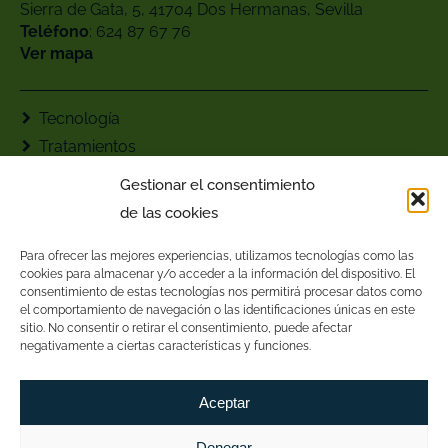
Sierra de Gata, 5, 41704 Dos Hermanas, Sevilla
Teléfono
: ‪624 87 67 76‬
Ver mapa
Tecnología
Tratamientos
Contacto
Gestionar el consentimiento
AGC Fisioterapia
de las cookies
Para ofrecer las mejores experiencias, utilizamos tecnologías como las
cookies para almacenar y/o acceder a la información del dispositivo. El
consentimiento de estas tecnologías nos permitirá procesar datos como
el comportamiento de navegación o las identificaciones únicas en este
sitio. No consentir o retirar el consentimiento, puede afectar
negativamente a ciertas características y funciones.
Aceptar
Denegar