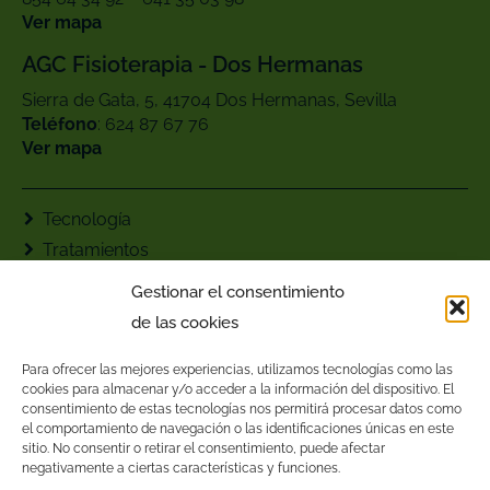
Ver mapa
AGC Fisioterapia - Dos Hermanas
Sierra de Gata, 5, 41704 Dos Hermanas, Sevilla
Teléfono
: ‪624 87 67 76‬
Ver mapa
Tecnología
Tratamientos
Contacto
Gestionar el consentimiento
AGC Fisioterapia
de las cookies
Para ofrecer las mejores experiencias, utilizamos tecnologías como las
cookies para almacenar y/o acceder a la información del dispositivo. El
consentimiento de estas tecnologías nos permitirá procesar datos como
el comportamiento de navegación o las identificaciones únicas en este
sitio. No consentir o retirar el consentimiento, puede afectar
negativamente a ciertas características y funciones.