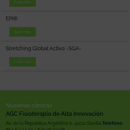
Saber más
EPI®
Saber más
Stretching Global Activo -SGA-
Saber más
Nuestras clínicas
AGC Fisioterapia de Alta Innovación
Av. de la República Argentina 6, 41011 Sevilla
Teléfono
:
854 64 34 92 – 641 35 03 98