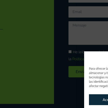
He leído y acepto lo
la
Política de Privacidad
Para ofrecer l
Enviar
almacenar y/o 
tecnologías n
las identifica
afectar negati
Ac