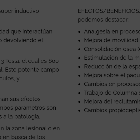
súper inductivo
EFECTOS/BENEFICIOS: E
podemos destacar:
dad que interactúan
Analgesia en proces
o devolviendo el
Mejora de movilidad a
Consolidación ósea (e
Estimulación de la m
 Tesla, el cual es 600
Reducción de la espa
l. Este potente campo
Mejora sobre el paq
ulos, y,
Cambios en procesos
Trabajo de Columna 
nan sus efectos
Mejora del reclutami
. Ambos parámetros son
Cambios propioceptivo
 a la patología.
n la zona lesional o en
o en busca de los