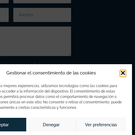
s términos y condiciones de
Gestionar el consentimiento de las cookies
as mejores experiencias, utilizamos tecnologías como las cookies para
acceder a la información del dispositivo. El consentimiento de estas
os permitirá procesar datos como el comportamiento de navegación o
ciones únicas en este sitio. No consentir o retirar el consentimiento, puede
vamente a ciertas características y funciones.
eptar
Denegar
Ver preferencias