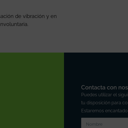
sación de vibración y en
nvoluntaria.
Contacta con nos
Puedes utilizar el si
tu disposición para co
Estaremos encantados