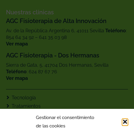
Nuestras clínicas
AGC Fisioterapia de Alta Innovación
Av. de la República Argentina 6, 41011 Sevilla
Teléfono
:
854 64 34 92 – 641 35 03 98
Ver mapa
AGC Fisioterapia - Dos Hermanas
Sierra de Gata, 5, 41704 Dos Hermanas, Sevilla
Teléfono
: ‪624 87 67 76‬
Ver mapa
Tecnología
Tratamientos
Contacto
Gestionar el consentimiento
AGC Fisioterapia
de las cookies